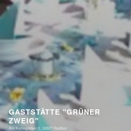
GASTSTÄTTE "GRÜNER
ZWEIG"
Am Kohlegraben 2, 02627 Radibor